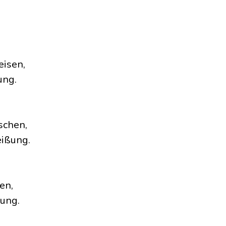
eisen,
ung.
schen,
ißung.
en,
ung.