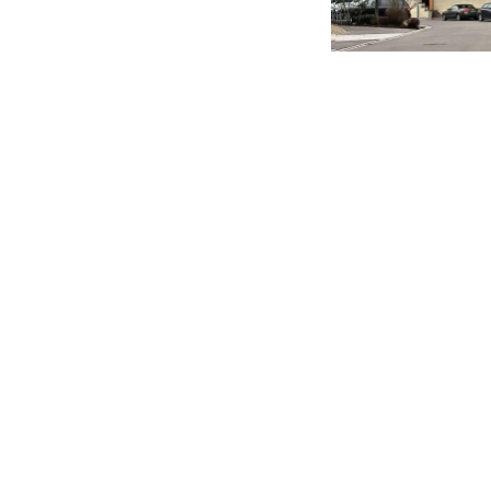
ten St. Ulrich - Baienfurt
en Kirchengemeinden Baienfurt - Baindt