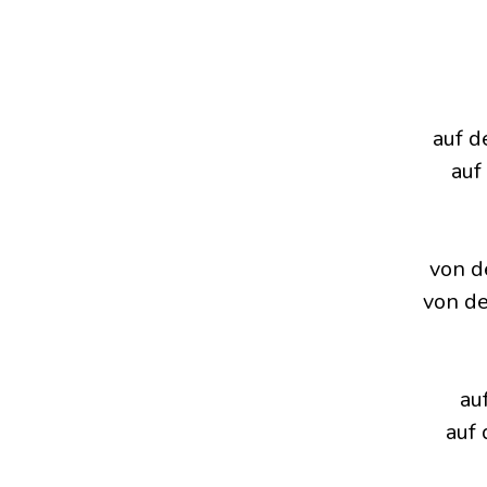
auf d
auf
von d
von d
au
auf